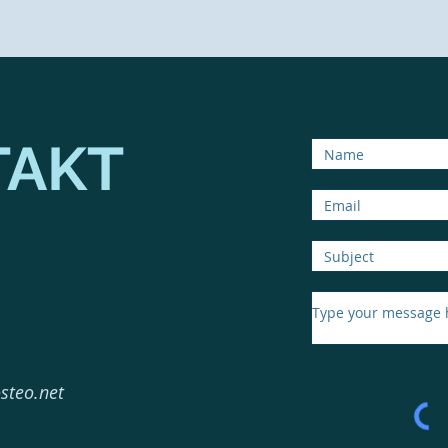
TAKT
steo.net