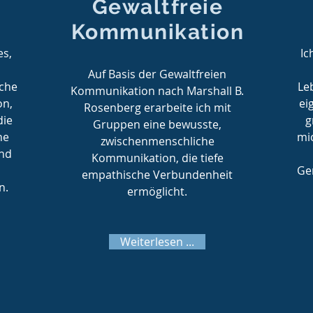
Gewaltfreie
Kommunikation
es,
Ic
Auf Basis der Gewaltfreien
eche
Le
Kommunikation nach Marshall B.
on,
ei
Rosenberg erarbeite ich mit
die
g
Gruppen eine bewusste,
ne
mi
zwischenmenschliche
und
Kommunikation, die tiefe
Ge
empathische Verbundenheit
n.
ermöglicht.
Weiterlesen ...